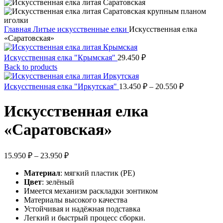
Главная
Литые искусственные елки
Искусственная елка
«Саратовская»
Искусственная елка "Крымская"
29.450
₽
Back to products
Диапазон
Искусственная елка "Иркутская"
13.450
₽
–
20.550
₽
цен:
13.450 ₽
Искусственная елка
–
20.550 ₽
«Саратовская»
Диапазон
15.950
₽
–
23.950
₽
цен:
Материал
: мягкий пластик (PE)
15.950 ₽
Цвет
: зелёный
–
Имеется механизм раскладки зонтиком
23.950 ₽
Материалы высокого качества
Устойчивая и надёжная подставка
Легкий и быстрый процесс сборки.