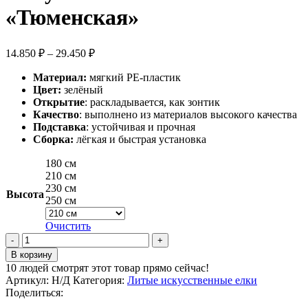
29
«Тюменская»
Диапазон
14.850
₽
–
29.450
₽
цен:
Материал:
мягкий PE-пластик
14.850 ₽
Цвет:
зелёный
–
Открытие
: раскладывается, как зонтик
29.450 ₽
Качество
: выполнено из материалов высокого качества
Подставка
: устойчивая и прочная
Сборка:
лёгкая и быстрая установка
180 см
210 см
230 см
Высота
250 см
Очистить
Количество
товара
В корзину
Искусственная
10
людей смотрят этот товар прямо сейчас!
елка
Артикул:
Н/Д
Категория:
Литые искусственные елки
"Тюменская"
Поделиться: