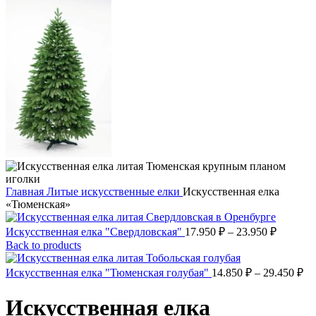
Главная
Литые искусственные елки
Искусственная елка
«Тюменская»
Диапаз
Искусственная елка "Свердловская"
17.950
₽
–
23.950
₽
цен:
Back to products
17.950 ₽
–
Ди
Искусственная елка "Тюменская голубая"
14.850
₽
–
29.450
₽
це
23.950 ₽
14
Искусственная елка
–