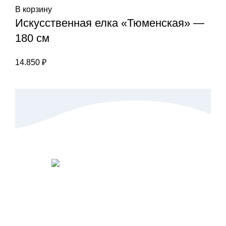
В корзину
Искусственная елка «Тюменская» —
180 см
14.850
₽
Магазин "МНОГО ЁЛОК" в Оренбурге - литые
искусственные елки для вашего семейного
праздника. Наши елки долговечны, не теряют
формы и цвета, а также безопасны для здоровья и