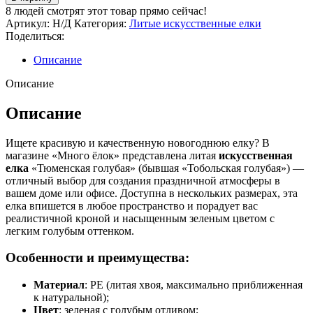
Искусственная
8
людей смотрят этот товар прямо сейчас!
елка
Артикул:
Н/Д
Категория:
Литые искусственные елки
"Тюменская
Поделиться:
голубая"
Описание
Описание
Описание
Ищете красивую и качественную новогоднюю елку? В
магазине «Много ёлок» представлена литая
искусственная
елка
«Тюменская голубая» (бывшая «Тобольская голубая») —
отличный выбор для создания праздничной атмосферы в
вашем доме или офисе. Доступна в нескольких размерах, эта
елка впишется в любое пространство и порадует вас
реалистичной кроной и насыщенным зеленым цветом с
легким голубым оттенком.
Особенности и преимущества:
Материал
: РЕ (литая хвоя, максимально приближенная
к натуральной);
Цвет
: зеленая с голубым отливом;