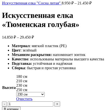
–
Диапазон
Искусственная елка "Сосна литая"
8.950
₽
–
21.450
₽
цен:
29.450 ₽
8.950 ₽
Искусственная елка
–
21.450 ₽
«Тюменская голубая»
Диапазон
14.850
₽
–
29.450
₽
цен:
Материал
: мягкий пластик (PE)
14.850 ₽
Цвет
: зелёный
–
Механизм раскрытия:
напоминает зонтик
29.450 ₽
Качество
: использованы материалы высшего качества
Подставка:
устойчивая и надёжная
С
борка
: быстрая и простая установка
180 см
210 см
230 см
Высота
250 см
Очистить
Количество
товара
В корзину