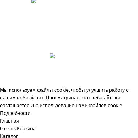
Магазин "МНОГО ЁЛОК" в Оренбурге - литые
искусственные елки для вашего семейного
праздника. Наши елки долговечны, не теряют
формы и цвета, а также безопасны для здоровья и
окружающей среды.
Политика конфиденциальности
Мы используем файлы cookie, чтобы улучшить работу с
нашим веб-сайтом. Просматривая этот веб-сайт, вы
соглашаетесь на использование нами файлов cookie.
Подробности
ОК
Главная
0
items
Корзина
Каталог